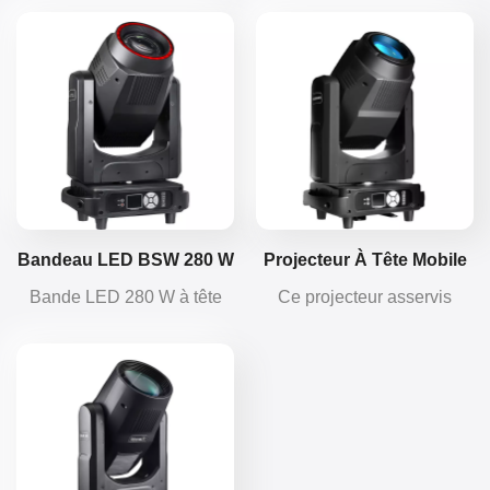
faisceau, éclairage wash et
BSW 3-en-1. Économique,
한국의
spot, il offre des
longue durée de vie, format
performances
compact, fonctions
Türkçe
exceptionnelles et une
complètes et équipé d'une
grande simplicité
pince pliable.
Tiếng Việt
d'utilisation. Ce projecteur
combine de nombreux
avantages, notamment une
efficacité énergétique
optimale, une longue durée
Bandeau LED BSW 280 W
Projecteur À Tête Mobile
de vie, une dissipation
À Tête Mobile Avec 24
Hybride LED 3 En 1 De
Bande LED 280 W à tête
Ce projecteur asservis
thermique rapide et une
LED Auxiliaires
280 W, Format Mini
mobile BSW 3 en 1, 14
compact Mini 280W Hybrid
conception compacte.
couleurs associées à une
3-en-1 (14,4 kg) intègre
correction linéaire de la
faisceau, motif et wash.
température de couleur
Doté de fonctionnalités
CTO pour des couleurs
complètes, il permet des
riches ; 7 gobos rotatifs
performances créatives
interchangeables et 5
partout.