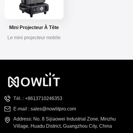
gobos fixes offrent de
nombreuses possibilités
graphiques.
Mini Projecteur À Tête
Mobile De 380 W
Le mini projecteur mobile
OSRAM Beam de 380 W
offre un faisceau net et
puissant avec roue de
couleurs, gobos, doubles
prismes, stroboscope et
frost, idéal pour les scènes,
les bars et les clubs.
Tél. :
+8613710246353
E-mail :
sales@nowlitpro.com
Address: No. 8 Sijiaowei Industrial Zone, Minzhu
Village, Huadu District, Guangzhou City, China