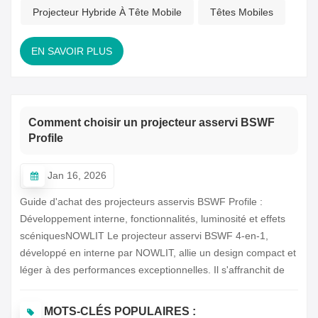
expertise technique limitée. Pour les loueurs et les
Projecteur Hybride À Tête Mobile
Têtes Mobiles
distributeurs, il est donc crucial d'identifier un partenaire
réel...
EN SAVOIR PLUS
Comment choisir un projecteur asservi BSWF
Profile
Jan 16, 2026
Guide d'achat des projecteurs asservis BSWF Profile :
Développement interne, fonctionnalités, luminosité et effets
scéniquesNOWLIT Le projecteur asservi BSWF 4-en-1,
développé en interne par NOWLIT, allie un design compact et
léger à des performances exceptionnelles. Il s'affranchit de
l'encombrement des projecteurs asservis traditionnels et offre
une fonctionnalité complète, une luminosité élevée et un flux
MOTS-CLÉS POPULAIRES :