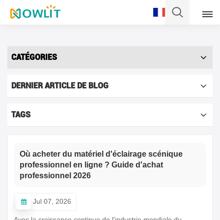
Français
CATÉGORIES
English
DERNIER ARTICLE DE BLOG
Français
Deutsch
TAGS
Italiano
Où acheter du matériel d'éclairage scénique
Pусский
professionnel en ligne ? Guide d'achat
professionnel 2026
Español
Jul 07, 2026
Português
Avec la croissance continue de l'industrie mondiale du