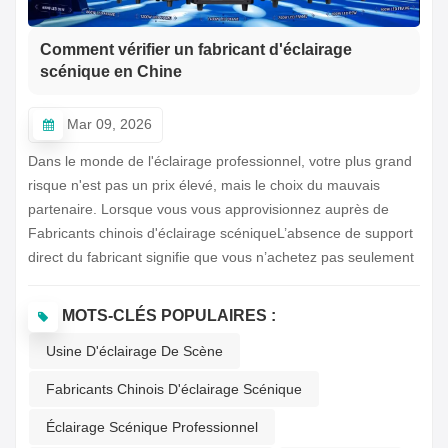
Comment vérifier un fabricant d'éclairage
scénique en Chine
Mar 09, 2026
Dans le monde de l'éclairage professionnel, votre plus grand
risque n'est pas un prix élevé, mais le choix du mauvais
partenaire. Lorsque vous vous approvisionnez auprès de
Fabricants chinois d'éclairage scéniqueL’absence de support
direct du fabricant signifie que vous n’achetez pas seulement
une lampe ; vous vous exposez à des problèmes potentiels
lorsque des soucis après-vente surviendront
MOTS-CLÉS POPULAIRES :
inévitablement.Le marché chinois pour Éclairage scénique
Usine D'éclairage De Scène
professionnel Le secteur est extrêmement concurrentiel, et
de nombreux acteurs se prétendent fabricants. En réalité,
Fabricants Chinois D'éclairage Scénique
nombre d'entre eux sont de petites sociétés commerciales
sans ligne de production, sans ingénieurs et avec une
Éclairage Scénique Professionnel