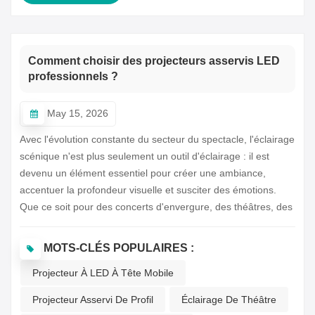
Comment choisir des projecteurs asservis LED
professionnels ?
May 15, 2026
Avec l'évolution constante du secteur du spectacle, l'éclairage
scénique n'est plus seulement un outil d'éclairage : il est
devenu un élément essentiel pour créer une ambiance,
accentuer la profondeur visuelle et susciter des émotions.
Que ce soit pour des concerts d'envergure, des théâtres, des
studios de télévision, des bars, des clubs ou des festivals de
musique en plein air, les systèmes d'éclairage professionnels
MOTS-CLÉS POPULAIRES :
influencent directement la qualité visuelle d'une performance
Projecteur À LED À Tête Mobile
et l'expérience du public.Dans les productions scéniques
modernes, un excellent projecteur à LED à tête mobile ne se
Projecteur Asservi De Profil
Éclairage De Théâtre
résume pas à être « suffisamment lumineux » ; il s'agit de