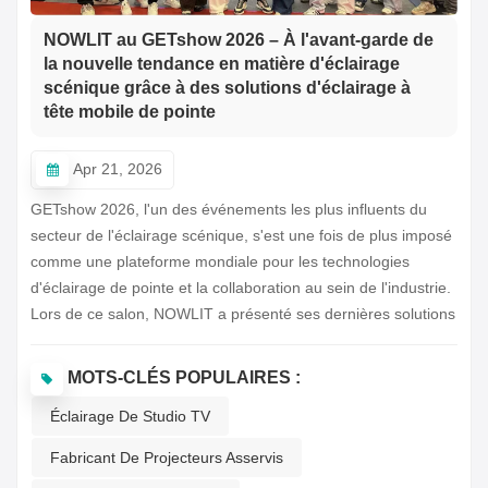
NOWLIT au GETshow 2026 – À l'avant-garde de
la nouvelle tendance en matière d'éclairage
scénique grâce à des solutions d'éclairage à
tête mobile de pointe
Apr 21, 2026
GETshow 2026, l'un des événements les plus influents du
secteur de l'éclairage scénique, s'est une fois de plus imposé
comme une plateforme mondiale pour les technologies
d'éclairage de pointe et la collaboration au sein de l'industrie.
Lors de ce salon, NOWLIT a présenté ses dernières solutions
d'éclairage asservis professionnelles, suscitant un vif intérêt
auprès des experts du secteur, des distributeurs et des
MOTS-CLÉS POPULAIRES :
partenaires internationaux.Tout au long de l'événement, le
Éclairage De Studio TV
stand NOWLIT est resté très actif, des professionnels du
monde entier participant à des discussions sur les
Fabricant De Projecteurs Asservis
applications, l'innovation et les tendances futures en matière