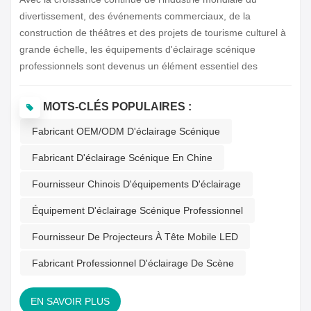
한국의
divertissement, des événements commerciaux, de la
construction de théâtres et des projets de tourisme culturel à
Türkçe
grande échelle, les équipements d'éclairage scénique
professionnels sont devenus un élément essentiel des
Tiếng Việt
systèmes de spectacle modernes.Pour les acheteurs
professionnels, l'acquisition de matériel d'éclairage scénique
MOTS-CLÉS POPULAIRES :
ne se résume pas à la recherche du prix le plus bas. Elle
Fabricant OEM/ODM D'éclairage Scénique
exige une évaluation complète des capacités de production
du fournisseur, des performances du produit, du support
Fabricant D'éclairage Scénique En Chine
technique, du service après-vente et de sa capacité
d'approvisionnement à long terme.Alors, où peut-on acheter
Fournisseur Chinois D'équipements D'éclairage
en ligne du matériel d'éclairage scénique professionnel ?
Équipement D'éclairage Scénique Professionnel
Actuellement, les acheteurs professionnels du monde entier
effectuent pri...
Fournisseur De Projecteurs À Tête Mobile LED
Fabricant Professionnel D'éclairage De Scène
EN SAVOIR PLUS