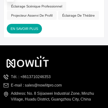
lumineux stable, répondant ainsi avec souplesse aux besoins
Éclairage Scénique Professionnel
d'éclairage de diverses scènes.Points clés de
sélectionFonctionnalités complètes, application flexibleLe
Projecteur Asservi De Profil
Éclairage De Théâtre
projecteur BSWF 4-en-1 intègre des effets de faisceau, de
spot, de wash et de cadre, s'adaptant ainsi à une grande
EN SAVOIR PLUS
variété de performances scéniques. Pour les spectacles
nécessitant des effets spécifiques, des projecteurs m...
Tél. :
+8613710246353
E-mail :
sales@nowlitpro.com
Address: No. 8 Sijiaowei Industrial Zone, Minzhu
Village, Huadu District, Guangzhou City, China