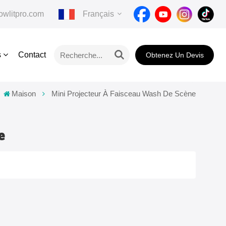
wlitpro.com
Français
s
Contact
Obtenez Un Devis
English
Français
Maison
Mini Projecteur À Faisceau Wash De Scène
Deutsch
e
Italiano
Pусский
Español
Português