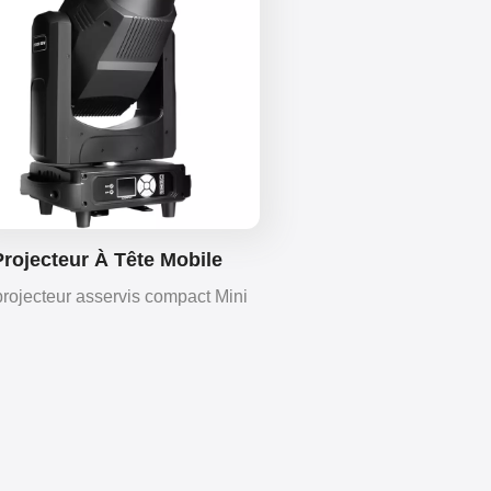
Projecteur À Tête Mobile
ride LED 3 En 1 De 280 W,
rojecteur asservis compact Mini
Format Mini
 Hybrid 3-en-1 (14,4 kg) intègre
isceau, motif et wash. Doté de
onnalités complètes, il permet des
erformances créatives partout.