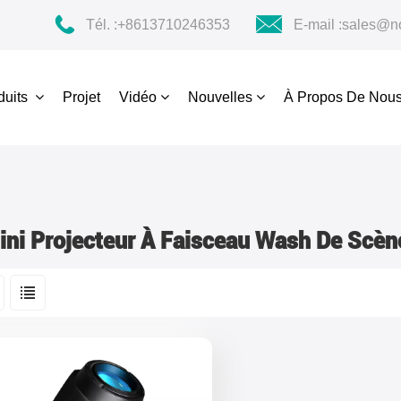
Tél. :
+8613710246353
E-mail :
sales@no
duits
Projet
Vidéo
Nouvelles
À Propos De Nou
ini Projecteur À Faisceau Wash De Scèn