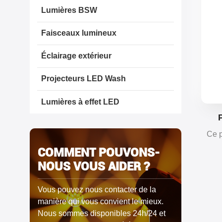
Lumières BSW
Faisceaux lumineux
Éclairage extérieur
Projecteurs LED Wash
Lumières à effet LED
Hyb
Ce p
280W
COMMENT POUVONS-
fa
NOUS VOUS AIDER ?
foncti
p
Vous pouvez nous contacter de la
manière qui vous convient le mieux.
Nous sommes disponibles 24h/24 et