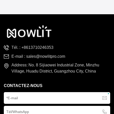
stroboscopique carré
Mobile
étanche IP65 de 400 W
offre des effets
stroboscopiques et de
lumière diffuse, avec
rotation sur l'axe Y et
protection IP65 pour les
projets d'éclairage extérieur,
Tél. :
+8613710246353
scéniques et culturels.
E-mail :
sales@nowlitpro.com
Address: No. 8 Sijiaowei Industrial Zone, Minzhu
Village, Huadu District, Guangzhou City, China
CONTACTEZ-NOUS