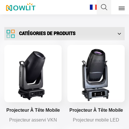
Français
CATÉGORIES DE PRODUITS
English
Français
Deutsch
Italiano
Pусский
Español
Projecteur À Tête Mobile
Projecteur À Tête Mobile
LED VP1400 1400W 4 En
LED BSW De Profil IP66
Projecteur asservi VKN
Projecteur mobile LED
Português
1
1000W
VP1400 1400W LED 4-en-
BSWF 4 en 1 IP66 1000W