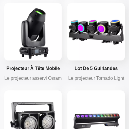
1, modèle haut de gamme
intégrant faisceau, wash,
한국의
pour la scène. Double
gobo et profil. IRC élevé,
diffuseur, puissance élevée
idéal pour les événements
Türkçe
pour les tournées, le théâtre
en extérieur, offrant une
et les grands spectacles,
fiabilité par tous les temps
Tiếng Việt
performances stables et
et un éclairage créatif
optique de qualité
polyvalent.
supérieure.
Projecteur À Tête Mobile
Lot De 5 Guirlandes
Osram BSW 3 En 1 De 400
Lumineuses RGBL
Le projecteur asservi Osram
Le projecteur Tornado Light
W
Tornado De 120 W
BSW 3 en 1 de 400 W
5PCS×120W offre 13 000
intègre faisceau, gobo et
lumens avec cinq têtes
mélange de couleurs.
mobiles indépendantes,
Équipé d'une LED Osram
offrant des effets
371, il offre un flux lumineux
dynamiques multi-angles
de 26 300 lux à 10 m pour
pour les scènes, les salles
une luminosité durable.
et les événements.