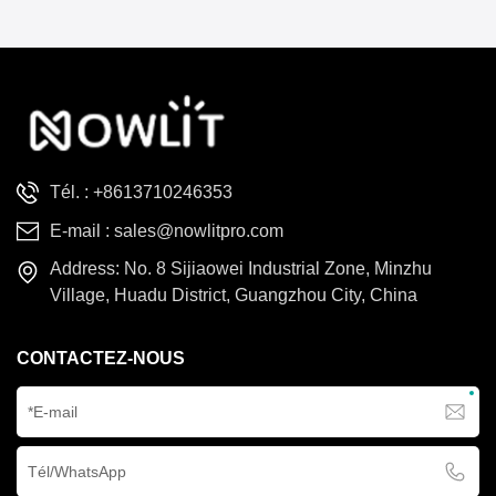
De Projecteurs
RGBW puissants, des effets
한국의
Stroboscopiques
riches et un mélange de
couleurs fluide avec un
Türkçe
zoom de 2,8 à 31°, idéale
pour la scène, les clubs, les
Tiếng Việt
événements et la location.
Tél. :
+8613710246353
E-mail :
sales@nowlitpro.com
Address: No. 8 Sijiaowei Industrial Zone, Minzhu
Village, Huadu District, Guangzhou City, China
CONTACTEZ-NOUS