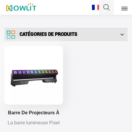
Français
CATÉGORIES DE PRODUITS
English
Français
Deutsch
Italiano
Pусский
Español
Barre De Projecteurs À
Faisceau Lumineux 12 X
La barre lumineuse Pixel
Português
40 W Avec Zoom Et Barre
12x40W offre des faisceaux