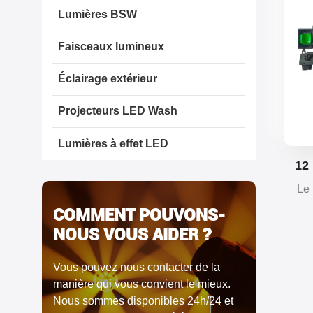
Lumières BSW
Faisceaux lumineux
Éclairage extérieur
Projecteurs LED Wash
Lumières à effet LED
12
Géa
Le 
12
COMMENT POUVONS-
écl
NOUS VOUS AIDER ?
chaque
et 
Vous pouvez nous contacter de la
manière qui vous convient le mieux.
Nous sommes disponibles 24h/24 et