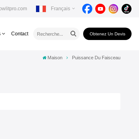
wlitpro.com
Français
s
Contact
Obtenez Un Devis
English
Français
Maison
Puissance Du Faisceau
Deutsch
Italiano
Pусский
Español
Português