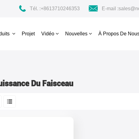
Tél. :
+8613710246353
E-mail :
sales@no
duits
Projet
Vidéo
Nouvelles
À Propos De Nou
uissance Du Faisceau