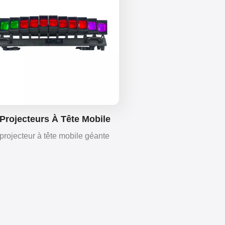
 Projecteurs À Tête Mobile
nts De 60 W À Effet Vague
projecteur à tête mobile géante
PCS × 60W combine faisceau,
airage diffus et mouvement dans
 tête, offrant des effets puissants
dynamiques pour les scènes, les
salles et les événements.