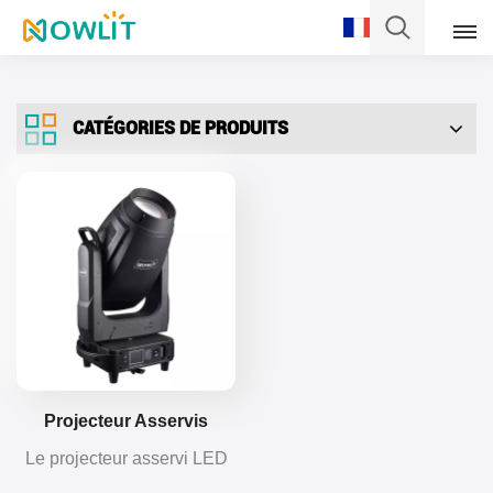
Français
CATÉGORIES DE PRODUITS
English
Français
Deutsch
Italiano
Pусский
Español
Projecteur Asservis
Compact LED BSWF
Le projecteur asservi LED
Português
Profile 700 W | CMY &
BSWF Profile de 700 W