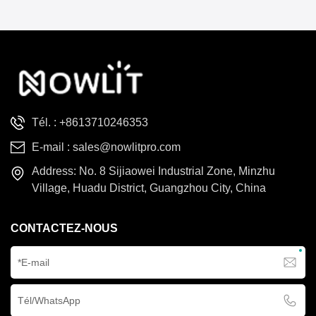
CTO
combine les fonctions de
한국의
faisceau large, de spot et de
lumière diffuse. Son
Türkçe
système de couleurs
CMY+CTO à double IRC
Tiếng Việt
garantit des couleurs
précises et des transitions
Tél. :
+8613710246353
fluides. Son taux de
E-mail :
sales@nowlitpro.com
rafraîchissement élevé
assure des prises de vue
Address: No. 8 Sijiaowei Industrial Zone, Minzhu
sans scintillement. Léger et
Village, Huadu District, Guangzhou City, China
ignifugé, il ne pèse que
27,5 kg et offre une
CONTACTEZ-NOUS
portabilité professionnelle
pour la location en studio.