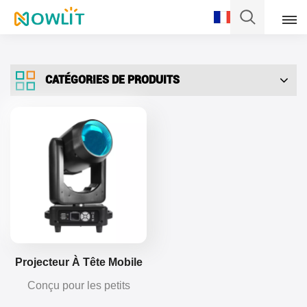
Français
CATÉGORIES DE PRODUITS
English
Français
Deutsch
Italiano
Pусский
Español
Projecteur À Tête Mobile
De 250 W
Conçu pour les petits
Português
événements, le projecteur