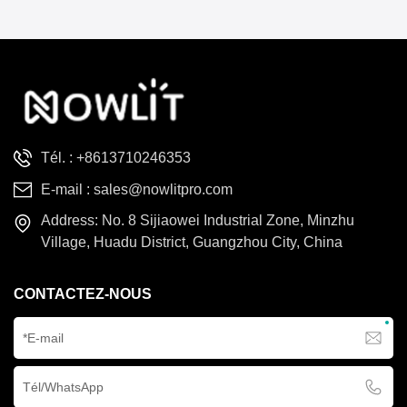
asservi de 250 W offre des
한국의
faisceaux nets et
superposés grâce à un
Türkçe
système à double prisme,
ainsi que des effets de
Tiếng Việt
couleur, de gobo, de
stroboscope et de frost.
Tél. :
+8613710246353
E-mail :
sales@nowlitpro.com
Address: No. 8 Sijiaowei Industrial Zone, Minzhu
Village, Huadu District, Guangzhou City, China
CONTACTEZ-NOUS